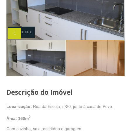
320,000.00 €
C
Descrição do Imóvel
Localização:
Rua da Escola, nº20, junto à casa do Povo.
2
Área: 160m
Com cozinha, sala, escritório e garagem.