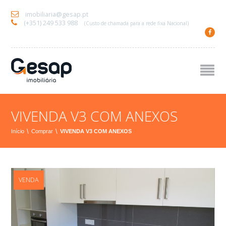
imobiliaria@gesap.pt
(+351) 249 533 988
(Custo de chamada para a rede fixa Nacional)
VIVENDA V3 COM ANEXOS
Início
\
Comprar
\
VIVENDA V3 COM ANEXOS
VENDA