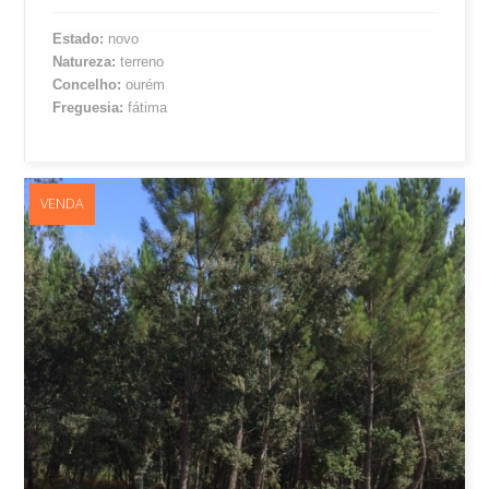
Estado:
novo
Natureza:
terreno
Concelho:
ourém
Freguesia:
fátima
VENDA