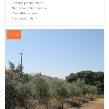
Estado:
pronto habitar
Natureza:
andar moradia
Concelho:
ourém
Freguesia:
fátima
VENDA