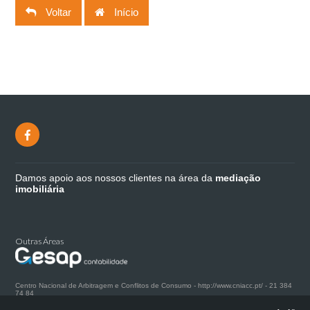
Voltar
Início
Damos apoio aos nossos clientes na área da
mediação
imobiliária
Outras Áreas
Centro Nacional de Arbitragem e Conflitos de Consumo -
http://www.cniacc.pt/
-
21 384
74 84