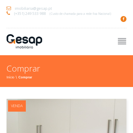
imobiliaria@gesap.pt
(+351) 249 533 988
(Custo de chamada para a rede fixa Nacional)
Comprar
Início
\
Comprar
VENDA