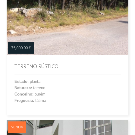
35,000.00 €
TERRENO RÚSTICO
Estado:
planta
Natureza:
terreno
Concelho:
ourém
Freguesia:
fátima
VENDA